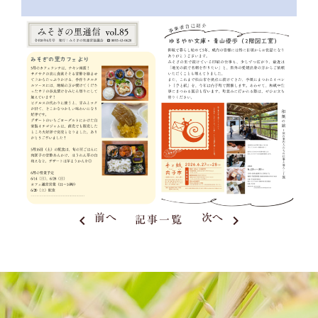
keyboard_arrow_left
前へ
次へ
keyboard_arrow_right
記事一覧