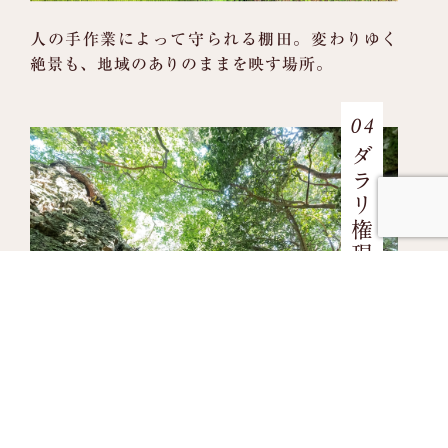
人の手作業によって守られる棚田。
変わりゆく
絶景も、地域のありのままを映す場所。
04
ダラリ権現
ミニ石鎚山とも称される、神秘的な巨石の岩
盤。