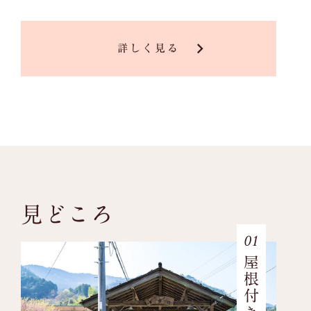
keyboard_arrow_right
詳しく見る
見どころ
01
屋根付き橋