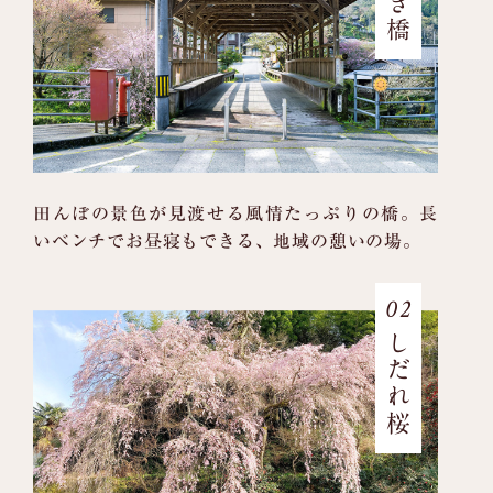
田んぼの景色が見渡せる風情たっぷりの橋。
長
いベンチでお昼寝もできる、地域の憩いの場。
02
しだれ桜