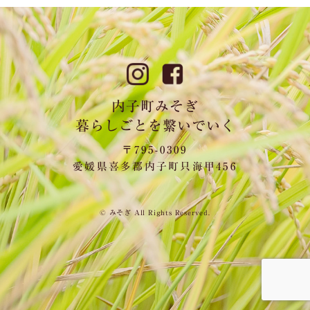
内子町みそぎ
暮らしごとを繋いでいく
〒795-0309
愛媛県喜多郡内子町只海甲456
© みそぎ All Rights Reserved.