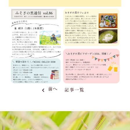
keyboard_arrow_left
前へ
記事一覧